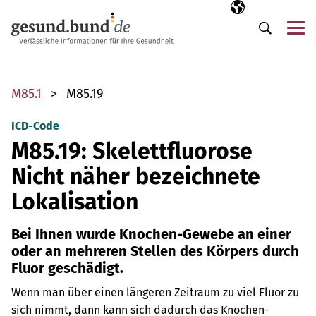
Navigation überspringen
Ausgewählte Sp
DE
Me
Suche
M85.1
M85.19
ICD-Code
M85.19: Skelettfluorose
Nicht näher bezeichnete
Lokalisation
Bei Ihnen wurde Knochen-Gewebe an einer
oder an mehreren Stellen des Körpers durch
Fluor geschädigt.
Wenn man über einen längeren Zeitraum zu viel Fluor zu
sich nimmt, dann kann sich dadurch das Knochen-