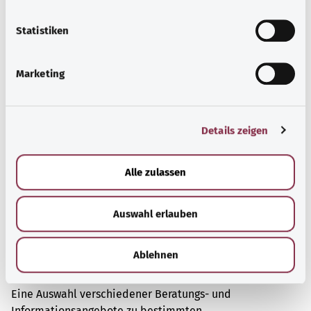
l
Problemen.
l
Statistiken
Mehr erfahren
i
g
Marketing
u
n
g
Details zeigen
s
a
u
Alle zulassen
s
w
Auswahl erlauben
a
h
l
Ablehnen
Beratung und Hilfe
Eine Auswahl verschiedener Beratungs- und
Informationsangebote zu bestimmten