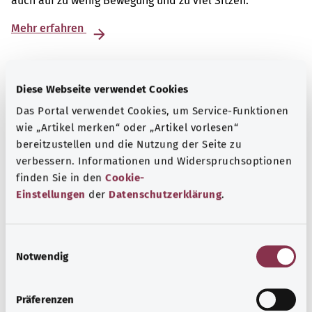
auch auf zu wenig Bewegung und zu viel Sitzen.
Mehr erfahren
Diese Webseite verwendet Cookies
Das Portal verwendet Cookies, um Service-Funktionen
wie „Artikel merken“ oder „Artikel vorlesen“
bereitzustellen und die Nutzung der Seite zu
verbessern. Informationen und Widerspruchsoptionen
finden Sie in den
Cookie-
Einstellungen
der
Datenschutzerklärung
.
E
Selbsthilfe
Notwendig
i
n
Selbsthilfegruppen bieten Austausch und Unterstützung
w
für Menschen mit chronischen Erkrankungen,
Präferenzen
i
Suchtproblemen, Behinderungen und seelischen