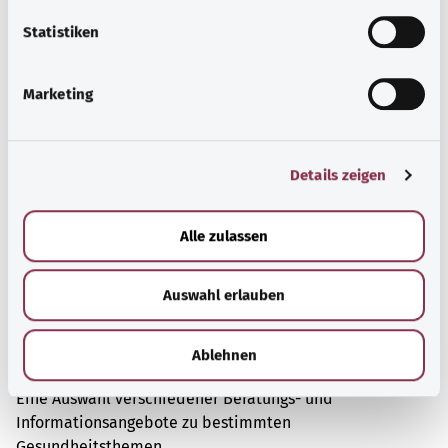
l
l
Statistiken
Mehr erfahren
i
g
Marketing
u
n
g
Details zeigen
s
a
u
Alle zulassen
s
w
Auswahl erlauben
a
h
l
Beratung und Hilfe
Ablehnen
Eine Auswahl verschiedener Beratungs- und
Informationsangebote zu bestimmten
Gesundheitsthemen.