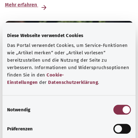
Mehr erfahren
Diese Webseite verwendet Cookies
Das Portal verwendet Cookies, um Service-Funktionen
wie „Artikel merken“ oder „Artikel vorlesen“
bereitzustellen und die Nutzung der Seite zu
verbessern. Informationen und Widerspruchsoptionen
finden Sie in den
Cookie-
Einstellungen
der
Datenschutzerklärung
.
Selbsthilfe
E
Notwendig
i
Selbsthilfegruppen bieten Austausch und Unterstützung
n
für Menschen mit chronischen Erkrankungen,
w
Präferenzen
Suchtproblemen, Behinderungen und seelischen
i
Problemen.