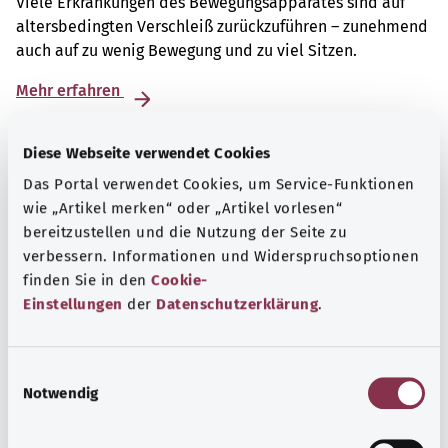
Viele Erkrankungen des Bewegungsapparates sind auf
altersbedingten Verschleiß zurückzuführen – zunehmend
auch auf zu wenig Bewegung und zu viel Sitzen.
Mehr erfahren
Diese Webseite verwendet Cookies
Das Portal verwendet Cookies, um Service-Funktionen
wie „Artikel merken“ oder „Artikel vorlesen“
bereitzustellen und die Nutzung der Seite zu
verbessern. Informationen und Widerspruchsoptionen
finden Sie in den
Cookie-
Einstellungen
der
Datenschutzerklärung
.
E
Notwendig
i
Selbsthilfe
n
w