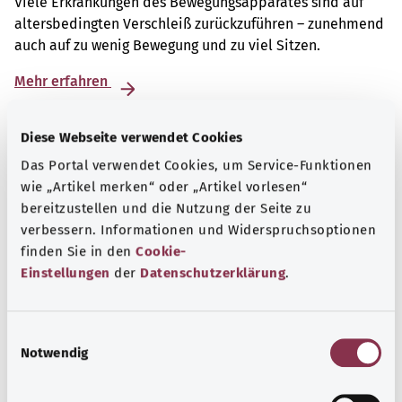
Viele Erkrankungen des Bewegungsapparates sind auf
altersbedingten Verschleiß zurückzuführen – zunehmend
auch auf zu wenig Bewegung und zu viel Sitzen.
Mehr erfahren
Diese Webseite verwendet Cookies
Das Portal verwendet Cookies, um Service-Funktionen
wie „Artikel merken“ oder „Artikel vorlesen“
bereitzustellen und die Nutzung der Seite zu
verbessern. Informationen und Widerspruchsoptionen
finden Sie in den
Cookie-
Einstellungen
der
Datenschutzerklärung
.
E
Notwendig
i
Selbsthilfe
n
w