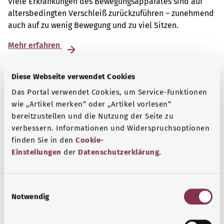
Viele Erkrankungen des Bewegungsapparates sind auf
altersbedingten Verschleiß zurückzuführen – zunehmend
auch auf zu wenig Bewegung und zu viel Sitzen.
Mehr erfahren
Diese Webseite verwendet Cookies
Das Portal verwendet Cookies, um Service-Funktionen
wie „Artikel merken“ oder „Artikel vorlesen“
bereitzustellen und die Nutzung der Seite zu
verbessern. Informationen und Widerspruchsoptionen
finden Sie in den
Cookie-
Einstellungen
der
Datenschutzerklärung
.
E
Notwendig
i
Selbsthilfe
n
w