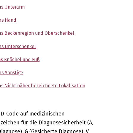
ms Unterarm
ms Hand
ms Beckenregion und Oberschenkel
ms Unterschenkel
ms Knöchel und Fuß
ms Sonstige
s Nicht näher bezeichnete Lokalisation
CD-Code auf medizinischen
ichen für die Diagnosesicherheit (A,
Diagnose), G (Gesicherte Diagnose), V