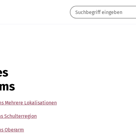
es
ums
ms Mehrere Lokalisationen
s Schulterregion
ums Oberarm