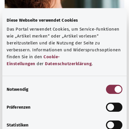
Diese Webseite verwendet Cookies
Das Portal verwendet Cookies, um Service-Funktionen
wie „Artikel merken“ oder „Artikel vorlesen“
bereitzustellen und die Nutzung der Seite zu
verbessern. Informationen und Widerspruchsoptionen
finden Sie in den
Cookie-
Einstellungen
der
Datenschutzerklärung
.
Muskeln, Knochen und Gelenke
Viele Erkrankungen des Bewegungsapparates sind auf
E
altersbedingten Verschleiß zurückzuführen – zunehmend
Notwendig
i
auch auf zu wenig Bewegung und zu viel Sitzen.
n
w
Präferenzen
Mehr erfahren
i
l
l
Statistiken