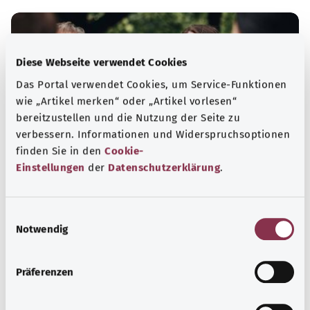
Diese Webseite verwendet Cookies
Das Portal verwendet Cookies, um Service-Funktionen
wie „Artikel merken“ oder „Artikel vorlesen“
bereitzustellen und die Nutzung der Seite zu
verbessern. Informationen und Widerspruchsoptionen
finden Sie in den
Cookie-
Einstellungen
der
Datenschutzerklärung
.
Selbsthilfe
E
Selbsthilfegruppen bieten Austausch und Unterstützung
Notwendig
i
für Menschen mit chronischen Erkrankungen,
n
Suchtproblemen, Behinderungen und seelischen
w
Präferenzen
Problemen.
i
l
Mehr erfahren