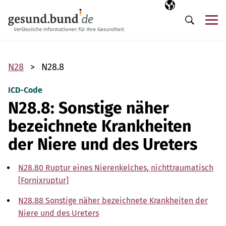
Navigation überspringen
Ausgewählte Sp
DE
Me
Suche
N28
N28.8
ICD-Code
N28.8: Sonstige näher
bezeichnete Krankheiten
der Niere und des Ureters
N28.80 Ruptur eines Nierenkelches, nichttraumatisch
[Fornixruptur]
N28.88 Sonstige näher bezeichnete Krankheiten der
Niere und des Ureters