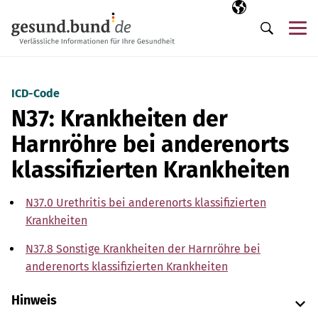
Navigation überspringen
Ausgewählte Sp
DE
Me
Suche
ICD-Code
N37: Krankheiten der
Harnröhre bei anderenorts
klassifizierten Krankheiten
N37.0 Urethritis bei anderenorts klassifizierten
Krankheiten
N37.8 Sonstige Krankheiten der Harnröhre bei
anderenorts klassifizierten Krankheiten
Hinweis