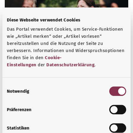
Diese Webseite verwendet Cookies
Das Portal verwendet Cookies, um Service-Funktionen
wie „Artikel merken“ oder „Artikel vorlesen“
bereitzustellen und die Nutzung der Seite zu
verbessern. Informationen und Widerspruchsoptionen
finden Sie in den
Cookie-
Einstellungen
der
Datenschutzerklärung
.
Selbsthilfe
Selbsthilfegruppen bieten Austausch und Unterstützung
E
für Menschen mit chronischen Erkrankungen,
Notwendig
i
Suchtproblemen, Behinderungen und seelischen
n
Problemen.
w
Präferenzen
i
Mehr erfahren
l
l
Statistiken