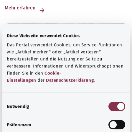
Mehr erfahren
Diese Webseite verwendet Cookies
Das Portal verwendet Cookies, um Service-Funktionen
wie „Artikel merken“ oder „Artikel vorlesen“
bereitzustellen und die Nutzung der Seite zu
verbessern. Informationen und Widerspruchsoptionen
finden Sie in den
Cookie-
Einstellungen
der
Datenschutzerklärung
.
E
Selbsthilfe
Notwendig
i
Selbsthilfegruppen bieten Austausch und Unterstützung
n
für Menschen mit chronischen Erkrankungen,
w
Präferenzen
Suchtproblemen, Behinderungen und seelischen
i