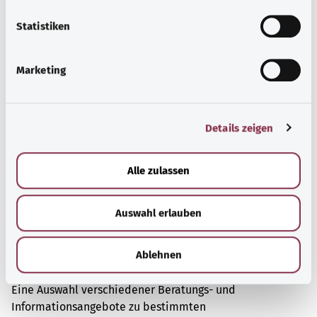
Problemen.
l
l
Statistiken
Mehr erfahren
i
g
Marketing
u
n
g
Details zeigen
s
a
u
Alle zulassen
s
w
Auswahl erlauben
a
h
l
Ablehnen
Beratung und Hilfe
Eine Auswahl verschiedener Beratungs- und
Informationsangebote zu bestimmten