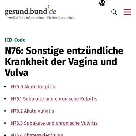
Navigation überspringen
Ausgewählte Sp
DE
Me
Suche
ICD-Code
N76: Sonstige entzündliche
Krankheit der Vagina und
Vulva
N76.0 Akute Kolpitis
N76.1 Subakute und chronische Kolpitis
N76.2 Akute Vulvitis
N76.3 Subakute und chronische Vulvitis
N76.4 Abszess der Vulva