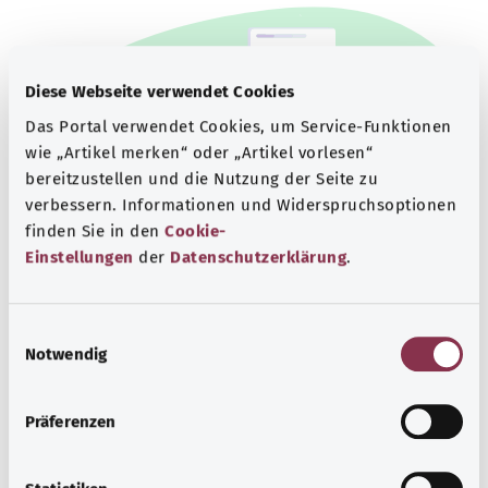
Diese Webseite verwendet Cookies
Das Portal verwendet Cookies, um Service-Funktionen
wie „Artikel merken“ oder „Artikel vorlesen“
bereitzustellen und die Nutzung der Seite zu
verbessern. Informationen und Widerspruchsoptionen
finden Sie in den
Cookie-
Einstellungen
der
Datenschutzerklärung
.
Beratung und Hilfe
E
Eine Auswahl verschiedener Beratungs- und
Notwendig
i
Informationsangebote zu bestimmten
n
Gesundheitsthemen.
w
Präferenzen
Mehr erfahren
i
l