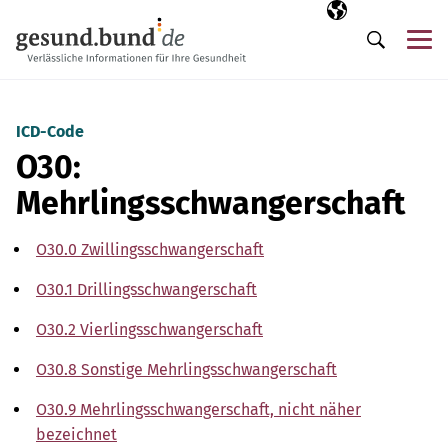
Navigation überspringen
Ausgewählte Sp
DE
Me
Suche
ICD-Code
O30:
Mehrlingsschwangerschaft
O30.0 Zwillingsschwangerschaft
O30.1 Drillingsschwangerschaft
O30.2 Vierlingsschwangerschaft
O30.8 Sonstige Mehrlingsschwangerschaft
O30.9 Mehrlingsschwangerschaft, nicht näher
bezeichnet