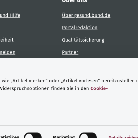
Über uns
und Hilfe
Über gesund.bund.de
Portalredaktion
reiheit
Qualitätssicherung
 melden
Partner
Kontakt
wie „Artikel merken“ oder „Artikel vorlesen“ bereitzustellen 
 Widerspruchsoptionen finden Sie in den
Cookie-
ndheit
Datenschutz
Impressum
tatistiken
Marketing
Details zeige