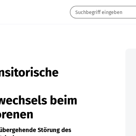
nsitorische
wechsels beim
orenen
orübergehende Störung des