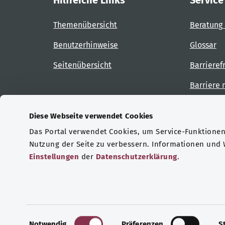
Hilfreiche Links
Service
Themenübersicht
Beratung 
Benutzerhinweise
Glossar
Seitenübersicht
Barrieref
Barriere
Diese Webseite verwendet Cookies
Das Portal verwendet Cookies, um Service-Funktionen 
Zertifizierungen
Nutzung der Seite zu verbessern. Informationen und
Einstellungen
der
Datenschutzerklärung
.
© Copyright 2026 Bundesministerium für Gesu
E
Notwendig
Präferenzen
S