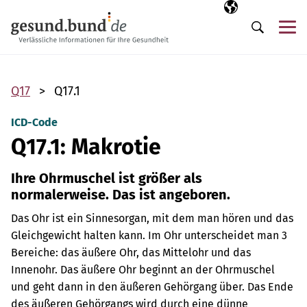
Navigation überspringen
Ausgewählte Sp
DE
Me
Suche
Q17
Q17.1
ICD-Code
Q17.1: Makrotie
Ihre Ohrmuschel ist größer als
normalerweise. Das ist angeboren.
Das Ohr ist ein Sinnesorgan, mit dem man hören und das
Gleichgewicht halten kann. Im Ohr unterscheidet man 3
Bereiche: das äußere Ohr, das Mittelohr und das
Innenohr.
Das äußere Ohr beginnt an der Ohrmuschel
und geht dann in den äußeren Gehörgang über. Das Ende
des äußeren Gehörgangs wird durch eine dünne