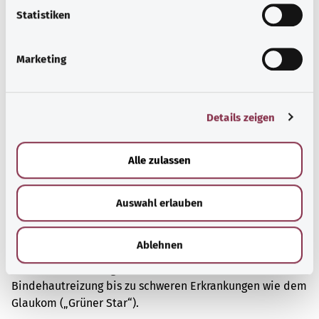
Mehr erfahren
l
Statistiken
i
g
Marketing
u
n
g
Details zeigen
s
a
u
Alle zulassen
s
w
Auswahl erlauben
a
h
l
Augen
Ablehnen
Krankheiten des Auges reichen von einer leichten
Bindehautreizung bis zu schweren Erkrankungen wie dem
Glaukom („Grüner Star“).