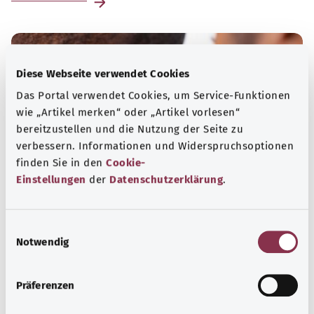
Diese Webseite verwendet Cookies
Das Portal verwendet Cookies, um Service-Funktionen
wie „Artikel merken“ oder „Artikel vorlesen“
bereitzustellen und die Nutzung der Seite zu
verbessern. Informationen und Widerspruchsoptionen
finden Sie in den
Cookie-
Einstellungen
der
Datenschutzerklärung
.
Hals, Nase und Ohren
E
Notwendig
i
Im Mund- und Halsbereich findet nicht nur die
n
Nahrungsaufnahme statt, hier liegen auch die
w
anatomischen Voraussetzungen dafür, dass der Mensch
Präferenzen
i
sprechen kann.
l