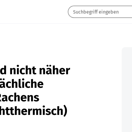
nd nicht näher
ächliche
Rachens
chtthermisch)