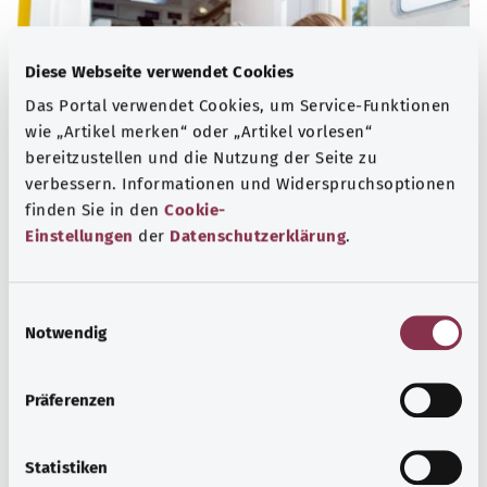
Diese Webseite verwendet Cookies
Das Portal verwendet Cookies, um Service-Funktionen
wie „Artikel merken“ oder „Artikel vorlesen“
bereitzustellen und die Nutzung der Seite zu
verbessern. Informationen und Widerspruchsoptionen
finden Sie in den
Cookie-
Einstellungen
der
Datenschutzerklärung
.
Nummern für den Notfall
Erfahren Sie hier, welche Notrufe und Beratungstelefone
E
bei dringenden gesundheitlichen Problemen, akuten
Notwendig
i
Krisen und Vergiftungen helfen können.
n
w
Mehr erfahren
Präferenzen
i
l
l
Statistiken