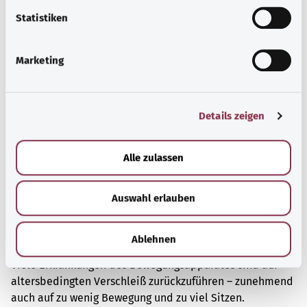
l
l
Statistiken
Mehr erfahren
i
g
Marketing
u
n
g
Details zeigen
s
a
u
Alle zulassen
s
w
Auswahl erlauben
a
h
l
Muskeln, Knochen und Gelenke
Ablehnen
Viele Erkrankungen des Bewegungsapparates sind auf
altersbedingten Verschleiß zurückzuführen – zunehmend
auch auf zu wenig Bewegung und zu viel Sitzen.