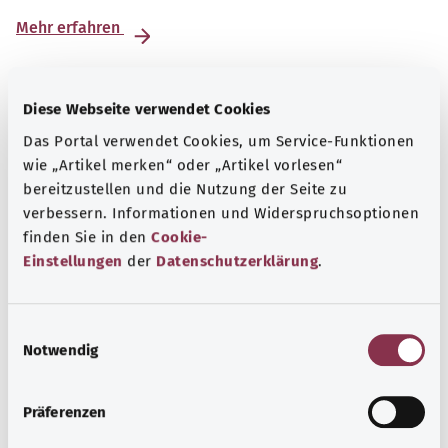
Mehr erfahren
Diese Webseite verwendet Cookies
Das Portal verwendet Cookies, um Service-Funktionen
wie „Artikel merken“ oder „Artikel vorlesen“
bereitzustellen und die Nutzung der Seite zu
verbessern. Informationen und Widerspruchsoptionen
finden Sie in den
Cookie-
Einstellungen
der
Datenschutzerklärung
.
E
Nummern für den Notfall
Notwendig
i
n
Erfahren Sie hier, welche Notrufe und Beratungstelefone
w
bei dringenden gesundheitlichen Problemen, akuten
Präferenzen
i
Krisen und Vergiftungen helfen können.