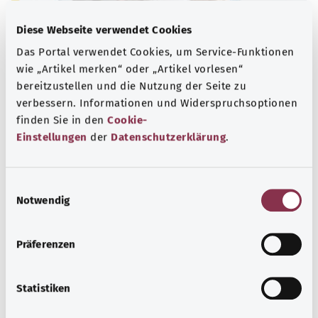
Diese Webseite verwendet Cookies
Das Portal verwendet Cookies, um Service-Funktionen
wie „Artikel merken“ oder „Artikel vorlesen“
bereitzustellen und die Nutzung der Seite zu
verbessern. Informationen und Widerspruchsoptionen
finden Sie in den
Cookie-
Einstellungen
der
Datenschutzerklärung
.
Nummern für den Notfall
Erfahren Sie hier, welche Notrufe und Beratungstelefone
E
bei dringenden gesundheitlichen Problemen, akuten
Notwendig
i
Krisen und Vergiftungen helfen können.
n
w
Mehr erfahren
Präferenzen
i
l
l
Statistiken
i