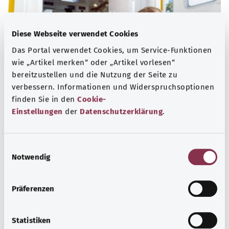
Diese Webseite verwendet Cookies
Das Portal verwendet Cookies, um Service-Funktionen
wie „Artikel merken“ oder „Artikel vorlesen“
bereitzustellen und die Nutzung der Seite zu
verbessern. Informationen und Widerspruchsoptionen
finden Sie in den
Cookie-
Einstellungen
der
Datenschutzerklärung
.
Nummern für den Notfall
Erfahren Sie hier, welche Notrufe und Beratungstelefone
E
bei dringenden gesundheitlichen Problemen, akuten
Notwendig
i
Krisen und Vergiftungen helfen können.
n
w
Mehr erfahren
Präferenzen
i
l
l
Statistiken