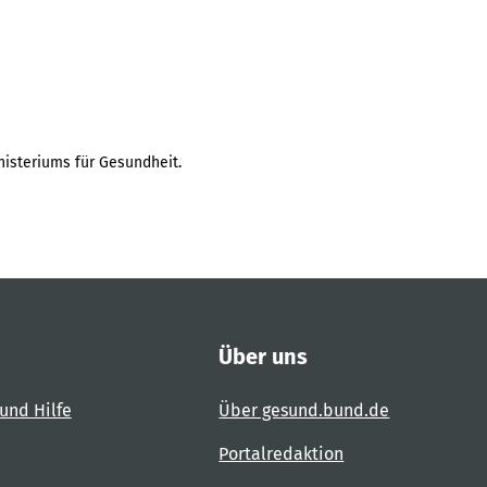
isteriums für Gesundheit.
Über uns
und Hilfe
Über gesund.bund.de
Portalredaktion