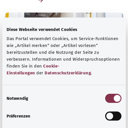
Diese Webseite verwendet Cookies
Das Portal verwendet Cookies, um Service-Funktionen
wie „Artikel merken“ oder „Artikel vorlesen“
bereitzustellen und die Nutzung der Seite zu
verbessern. Informationen und Widerspruchsoptionen
finden Sie in den
Cookie-
Einstellungen
der
Datenschutzerklärung
.
Nummern für den Notfall
E
Notwendig
i
Erfahren Sie hier, welche Notrufe und Beratungstelefone
n
bei dringenden gesundheitlichen Problemen, akuten
w
Krisen und Vergiftungen helfen können.
Präferenzen
i
Mehr erfahren
l