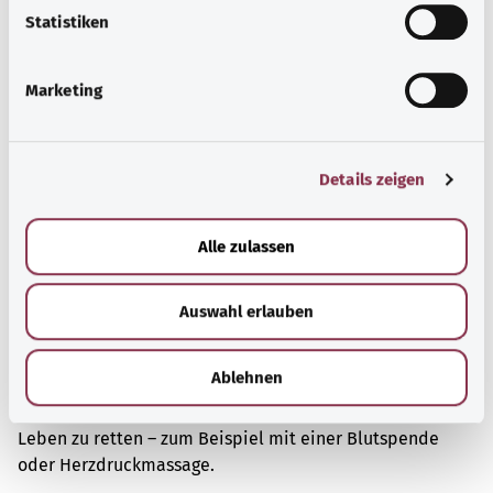
l
Statistiken
i
g
Marketing
u
n
g
Details zeigen
s
a
u
Alle zulassen
s
w
Auswahl erlauben
a
Retten und helfen
h
l
Ablehnen
Es gibt viele Möglichkeiten, anderen Menschen in
gesundheitlichen Notlagen zu helfen oder sogar ihr
Leben zu retten – zum Beispiel mit einer Blutspende
oder Herzdruckmassage.