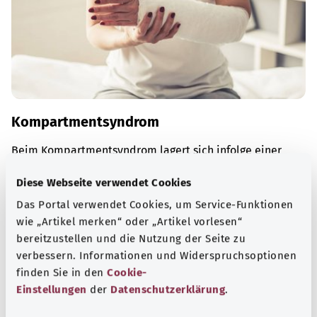
Kompartmentsyndrom
Beim Kompartmentsyndrom lagert sich infolge einer
Verletzung Flüssigkeit im Muskelgewebe ein. Das
Diese Webseite verwendet Cookies
verursacht starke Schmerzen. Ein Eingriff verhindert,
dass das Gewebe dauerhaft geschädigt wird.
Das Portal verwendet Cookies, um Service-Funktionen
wie „Artikel merken“ oder „Artikel vorlesen“
Mehr erfahren
bereitzustellen und die Nutzung der Seite zu
verbessern. Informationen und Widerspruchsoptionen
finden Sie in den
Cookie-
Einstellungen
der
Datenschutzerklärung
.