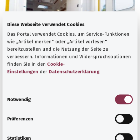
Diese Webseite verwendet Cookies
Das Portal verwendet Cookies, um Service-Funktionen
wie „Artikel merken“ oder „Artikel vorlesen“
bereitzustellen und die Nutzung der Seite zu
verbessern. Informationen und Widerspruchsoptionen
finden Sie in den
Cookie-
Einstellungen
der
Datenschutzerklärung
.
Nummern für den Notfall
E
Erfahren Sie hier, welche Notrufe und Beratungstelefone
Notwendig
i
bei dringenden gesundheitlichen Problemen, akuten
n
Krisen und Vergiftungen helfen können.
w
Präferenzen
Mehr erfahren
i
l
l
Statistiken