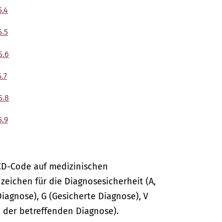
5.4
5.5
5.6
.7
5.8
5.9
CD-Code auf medizinischen
ichen für die Diagnosesicherheit (A,
Diagnose), G (Gesicherte Diagnose), V
 der betreffenden Diagnose).