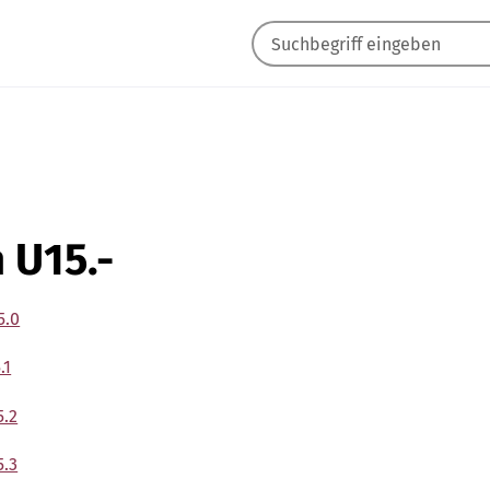
 U15.-
5.0
.1
5.2
5.3