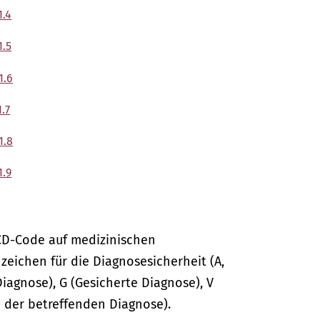
1.4
1.5
1.6
.7
1.8
1.9
CD-Code auf medizinischen
ichen für die Diagnosesicherheit (A,
Diagnose), G (Gesicherte Diagnose), V
 der betreffenden Diagnose).