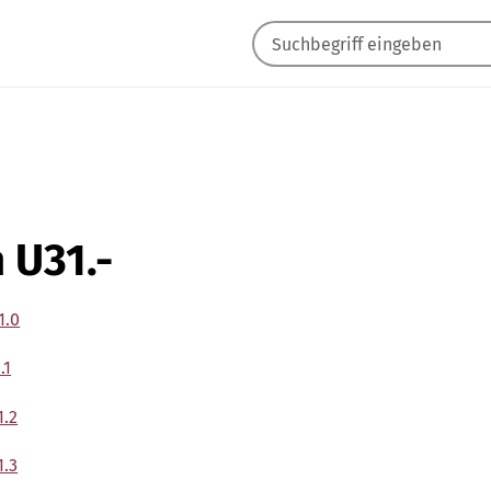
 U31.-
1.0
.1
1.2
1.3