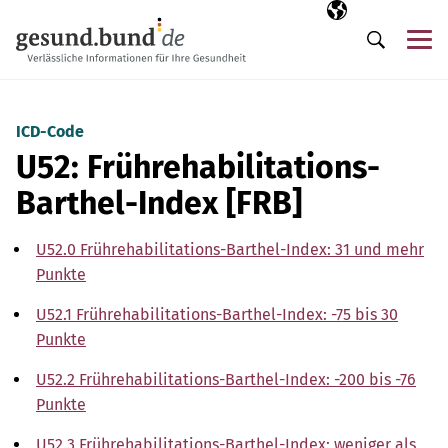
Navigation überspringen
Ausgewählte Sp
DE
Me
Suche
ICD-Code
U52: Frührehabilitations-
Barthel-Index [FRB]
U52.0 Frührehabilitations-Barthel-Index: 31 und mehr
Punkte
U52.1 Frührehabilitations-Barthel-Index: -75 bis 30
Punkte
U52.2 Frührehabilitations-Barthel-Index: -200 bis -76
Punkte
U52.3 Frührehabilitations-Barthel-Index: weniger als