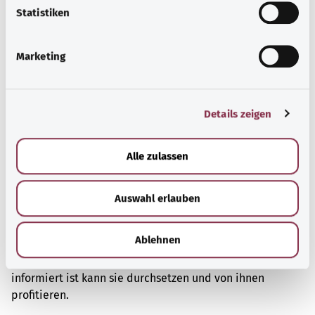
l
Statistiken
i
g
Marketing
u
n
g
Details zeigen
s
a
u
Alle zulassen
s
w
Auswahl erlauben
a
Patientenrechte
h
l
Ablehnen
Patientinnen und Patienten in Deutschland haben
gesetzlich verankerte Rechte. Wer über diese Rechte gut
informiert ist kann sie durchsetzen und von ihnen
profitieren.