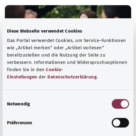
Diese Webseite verwendet Cookies
Das Portal verwendet Cookies, um Service-Funktionen
wie „Artikel merken“ oder „Artikel vorlesen“
bereitzustellen und die Nutzung der Seite zu
verbessern. Informationen und Widerspruchsoptionen
finden Sie in den
Cookie-
Einstellungen
der
Datenschutzerklärung
.
Selbsthilfe
E
Selbsthilfegruppen bieten Austausch und Unterstützung
Notwendig
i
für Menschen mit chronischen Erkrankungen,
n
Suchtproblemen, Behinderungen und seelischen
w
Problemen.
Präferenzen
i
Mehr erfahren
l