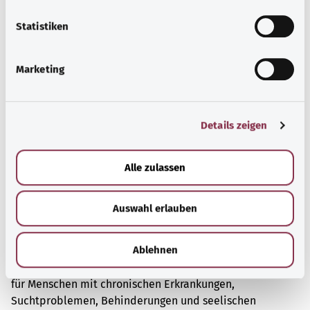
l
Mehr erfahren
l
Statistiken
i
g
Marketing
u
n
g
Details zeigen
s
a
u
Alle zulassen
s
w
Auswahl erlauben
a
h
Selbsthilfe
l
Ablehnen
Selbsthilfegruppen bieten Austausch und Unterstützung
für Menschen mit chronischen Erkrankungen,
Suchtproblemen, Behinderungen und seelischen