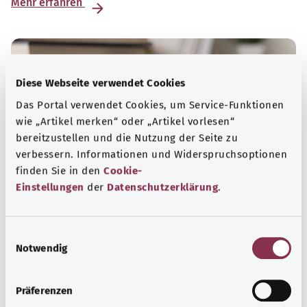
Mehr erfahren
Diese Webseite verwendet Cookies
Das Portal verwendet Cookies, um Service-Funktionen
wie „Artikel merken“ oder „Artikel vorlesen“
bereitzustellen und die Nutzung der Seite zu
verbessern. Informationen und Widerspruchsoptionen
finden Sie in den
Cookie-
Einstellungen
der
Datenschutzerklärung
.
Patientenrechte
E
Notwendig
Patientinnen und Patienten in Deutschland haben
i
gesetzlich verankerte Rechte. Wer über diese Rechte gut
n
informiert ist kann sie durchsetzen und von ihnen
w
Präferenzen
profitieren.
i