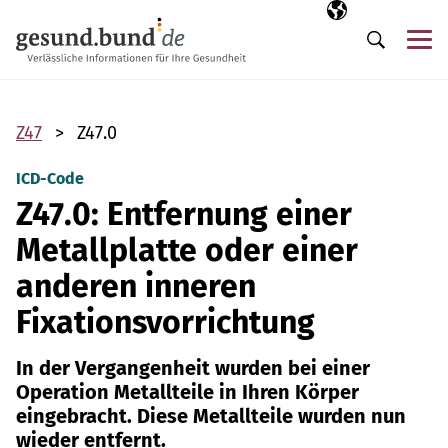
Navigation überspringen
Ausgewählte Sp
DE
Me
Suche
Z47
Z47.0
ICD-Code
Z47.0: Entfernung einer
Metallplatte oder einer
anderen inneren
Fixationsvorrichtung
In der Vergangenheit wurden bei einer
Operation Metallteile in Ihren Körper
eingebracht. Diese Metallteile wurden nun
wieder entfernt.