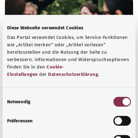
Diese Webseite verwendet Cookies
Das Portal verwendet Cookies, um Service-Funktionen
wie „Artikel merken“ oder „Artikel vorlesen“
bereitzustellen und die Nutzung der Seite zu
verbessern. Informationen und Widerspruchsoptionen
finden Sie in den
Cookie-
Einstellungen
der
Datenschutzerklärung
.
Selbsthilfe
Selbsthilfegruppen bieten Austausch und Unterstützung
E
für Menschen mit chronischen Erkrankungen,
Notwendig
i
Suchtproblemen, Behinderungen und seelischen
n
Problemen.
w
Präferenzen
i
Mehr erfahren
l