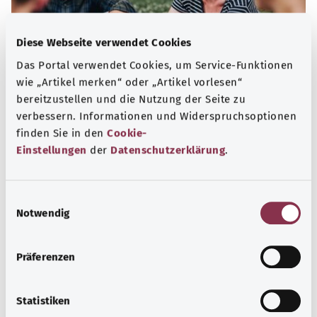
Diese Webseite verwendet Cookies
Das Portal verwendet Cookies, um Service-Funktionen
wie „Artikel merken“ oder „Artikel vorlesen“
bereitzustellen und die Nutzung der Seite zu
Selbsthilfe
verbessern. Informationen und Widerspruchsoptionen
finden Sie in den
Cookie-
Selbsthilfegruppen bieten Austausch und Unterstützung
Einstellungen
der
Datenschutzerklärung
.
für Menschen mit chronischen Erkrankungen,
Suchtproblemen, Behinderungen und seelischen
Problemen.
E
Notwendig
Mehr erfahren
i
n
w
Präferenzen
i
l
l
Statistiken