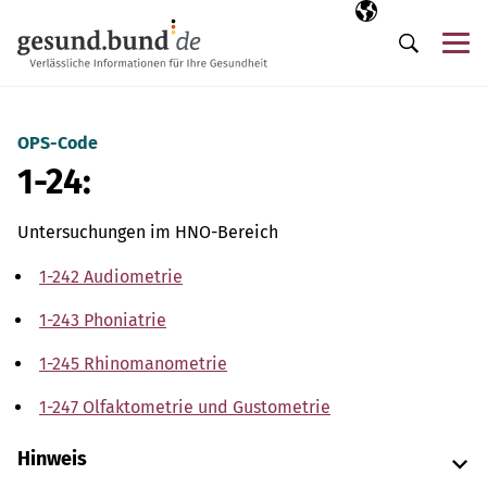
Navigation überspringen
Ausgewählte Sp
DE
Me
Suche
OPS-Code
1-24:
Untersuchungen im HNO-Bereich
1-242 Audiometrie
1-243 Phoniatrie
1-245 Rhinomanometrie
1-247 Olfaktometrie und Gustometrie
Hinweis