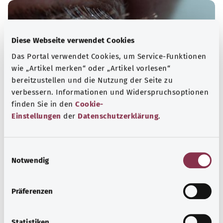
Diese Webseite verwendet Cookies
Das Portal verwendet Cookies, um Service-Funktionen
wie „Artikel merken“ oder „Artikel vorlesen“
bereitzustellen und die Nutzung der Seite zu
verbessern. Informationen und Widerspruchsoptionen
finden Sie in den
Cookie-
Einstellungen
der
Datenschutzerklärung
.
Augen
E
Krankheiten des Auges reichen von einer leichten
Notwendig
i
Bindehautreizung bis zu schweren Erkrankungen wie dem
n
Glaukom („Grüner Star“).
w
Präferenzen
Mehr erfahren
i
l
l
Statistiken