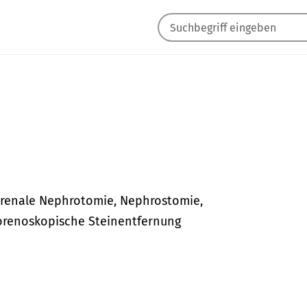
srenale Nephrotomie, Nephrostomie,
rorenoskopische Steinentfernung