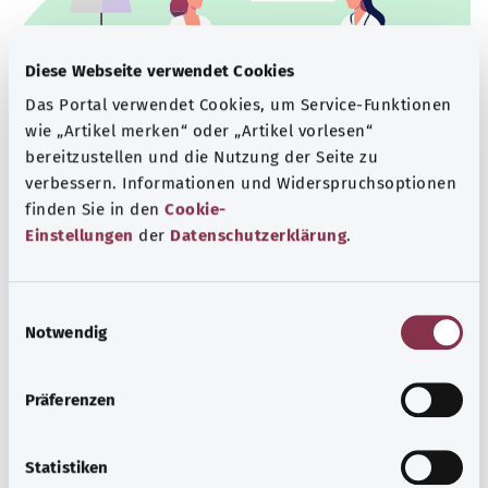
Diese Webseite verwendet Cookies
Das Portal verwendet Cookies, um Service-Funktionen
wie „Artikel merken“ oder „Artikel vorlesen“
bereitzustellen und die Nutzung der Seite zu
verbessern. Informationen und Widerspruchsoptionen
Beratung und Hilfe
finden Sie in den
Cookie-
Einstellungen
der
Datenschutzerklärung
.
Eine Auswahl verschiedener Beratungs- und
Informationsangebote zu bestimmten
Gesundheitsthemen.
E
Notwendig
i
Mehr erfahren
n
w
Präferenzen
i
l
l
Statistiken