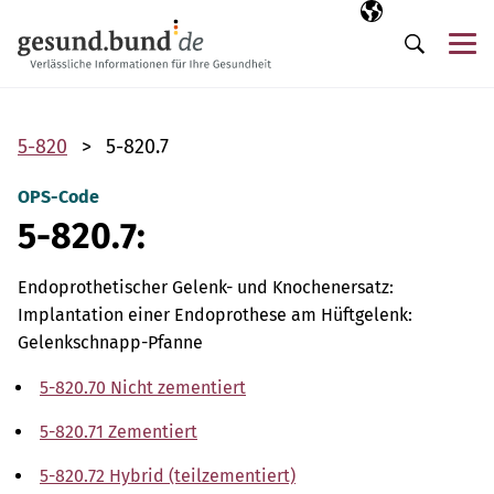
Navigation überspringen
Ausgewählte Sp
DE
Me
Suche
5-820
5-820.7
OPS-Code
5-820.7:
Endoprothetischer Gelenk- und Knochenersatz:
Implantation einer Endoprothese am Hüftgelenk:
Gelenkschnapp-Pfanne
5-820.70 Nicht zementiert
5-820.71 Zementiert
5-820.72 Hybrid (teilzementiert)