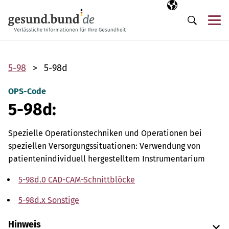
Navigation überspringen
Ausgewählte Sp
DE
Me
Suche
5-98
5-98d
OPS-Code
5-98d:
Spezielle Operationstechniken und Operationen bei
speziellen Versorgungssituationen: Verwendung von
patientenindividuell hergestelltem Instrumentarium
5-98d.0 CAD-CAM-Schnittblöcke
5-98d.x Sonstige
Hinweis