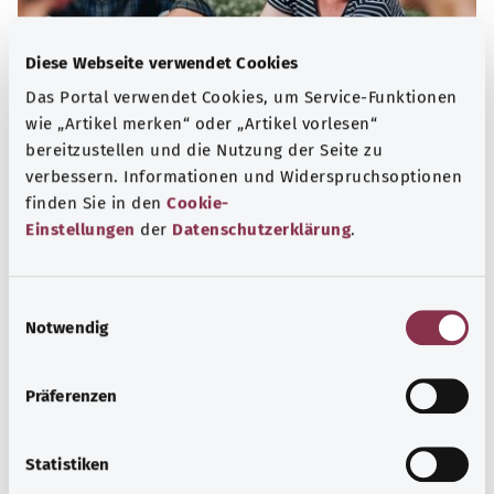
Diese Webseite verwendet Cookies
Das Portal verwendet Cookies, um Service-Funktionen
wie „Artikel merken“ oder „Artikel vorlesen“
bereitzustellen und die Nutzung der Seite zu
Selbsthilfe
verbessern. Informationen und Widerspruchsoptionen
Selbsthilfegruppen bieten Austausch und Unterstützung
finden Sie in den
Cookie-
für Menschen mit chronischen Erkrankungen,
Einstellungen
der
Datenschutzerklärung
.
Suchtproblemen, Behinderungen und seelischen
Problemen.
E
Mehr erfahren
Notwendig
i
n
w
Präferenzen
i
l
l
Statistiken
i