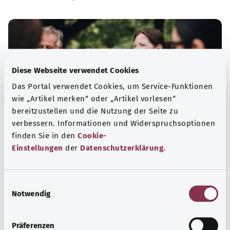
Diese Webseite verwendet Cookies
Das Portal verwendet Cookies, um Service-Funktionen
wie „Artikel merken“ oder „Artikel vorlesen“
bereitzustellen und die Nutzung der Seite zu
verbessern. Informationen und Widerspruchsoptionen
finden Sie in den
Cookie-
Einstellungen
der
Datenschutzerklärung
.
Selbsthilfe
Selbsthilfegruppen bieten Austausch und Unterstützung
E
für Menschen mit chronischen Erkrankungen,
Notwendig
i
Suchtproblemen, Behinderungen und seelischen
n
Problemen.
w
Präferenzen