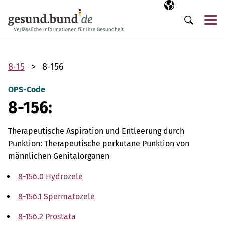
Navigation überspringen
Ausgewählte Sp
DE
Me
Suche
8-15
8-156
OPS-Code
8-156:
Therapeutische Aspiration und Entleerung durch
Punktion: Therapeutische perkutane Punktion von
männlichen Genitalorganen
8-156.0 Hydrozele
8-156.1 Spermatozele
8-156.2 Prostata