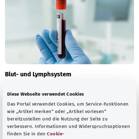
Blut- und Lymphsystem
Das Blut- und Lymphsystem durchdringt den
menschlichen Körper und steht im engen Austausch
Diese Webseite verwendet Cookies
miteinander. Beide Systeme spielen bei der Abwehr von
Das Portal verwendet Cookies, um Service-Funktionen
Krankheitserregern eine zentrale Rolle.
wie „Artikel merken“ oder „Artikel vorlesen“
bereitzustellen und die Nutzung der Seite zu
Mehr erfahren
verbessern. Informationen und Widerspruchsoptionen
finden Sie in den
Cookie-