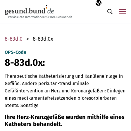
Navigation überspringen
Ausgewählte Sp
DE
Me
Suche
8-83d.0
8-83d.0x
OPS-Code
8-83d.0x:
Therapeutische Katheterisierung und Kanüleneinlage in
Gefäße: Andere perkutan-transluminale
Gefäßintervention an Herz und Koronargefäßen: Einlegen
eines medikamentefreisetzenden bioresorbierbaren
Stents: Sonstige
Ihre Herz-Kranzgefäße wurden mithilfe eines
Katheters behandelt.