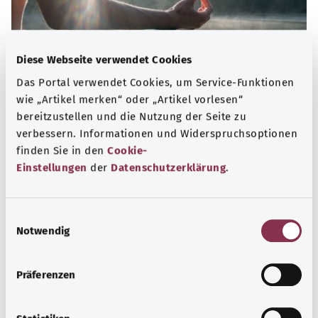
Diese Webseite verwendet Cookies
Das Portal verwendet Cookies, um Service-Funktionen
wie „Artikel merken“ oder „Artikel vorlesen“
bereitzustellen und die Nutzung der Seite zu
verbessern. Informationen und Widerspruchsoptionen
Psyche und Wohlbefinden
finden Sie in den
Cookie-
Einstellungen
der
Datenschutzerklärung
.
Sport oder Meditation? Es gibt verschiedene
Maßnahmen Stress und Belastungen des Alltags zu
bewältigen, das eigene Wohbefinden zu steigern oder zur
E
Ruhe zu kommen.
Notwendig
i
Mehr erfahren
n
w
Präferenzen
i
l