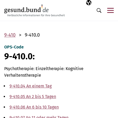
Navigation überspringen
Ausgewählte Sp
DE
Me
Suche
9-410
9-410.0
OPS-Code
9-410.0:
Psychotherapie: Einzeltherapie: Kognitive
Verhaltenstherapie
9-410.04 An einem Tag
9-410.05 An 2 bis 5 Tagen
9-410.06 An 6 bis 10 Tagen
9-410.07 An 11 oder mehr Tagen