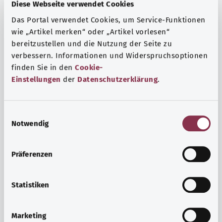
Fragen und eine intensive Lebenserfahrung. Welche
Diese Webseite verwendet Cookies
Beratungen und Untersuchungen Schwangere in
Das Portal verwendet Cookies, um Service-Funktionen
Anspruch nehmen können, erfahren Sie hier.
wie „Artikel merken“ oder „Artikel vorlesen“
bereitzustellen und die Nutzung der Seite zu
Mehr erfahren
verbessern. Informationen und Widerspruchsoptionen
finden Sie in den
Cookie-
Einstellungen
der
Datenschutzerklärung
.
E
Notwendig
i
n
w
Präferenzen
i
l
l
Statistiken
i
Psyche und Wohlbefinden
g
Marketing
u
Sport oder Meditation? Es gibt verschiedene