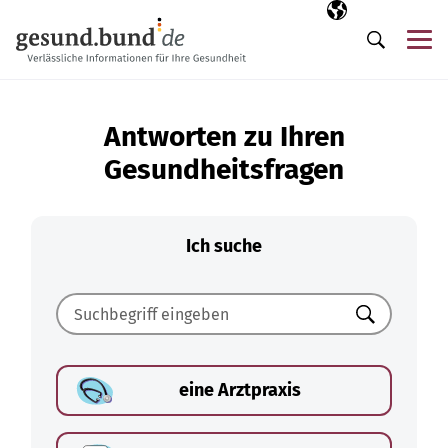
Navigation überspringen
Ausgewählte Sp
DE
Me
Suche
Antworten zu Ihren
Gesundheitsfragen
Ich suche
Suchen
eine Arztpraxis