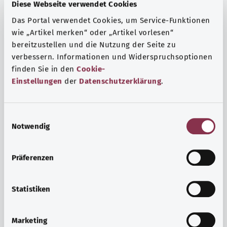
Fragen und eine intensive Lebenserfahrung. Welche
Diese Webseite verwendet Cookies
Beratungen und Untersuchungen Schwangere in
Das Portal verwendet Cookies, um Service-Funktionen
Anspruch nehmen können, erfahren Sie hier.
wie „Artikel merken“ oder „Artikel vorlesen“
bereitzustellen und die Nutzung der Seite zu
Mehr erfahren
verbessern. Informationen und Widerspruchsoptionen
finden Sie in den
Cookie-
Einstellungen
der
Datenschutzerklärung
.
E
Notwendig
i
n
w
Präferenzen
i
l
l
Statistiken
i
Psyche und Wohlbefinden
g
Marketing
u
Sport oder Meditation? Es gibt verschiedene