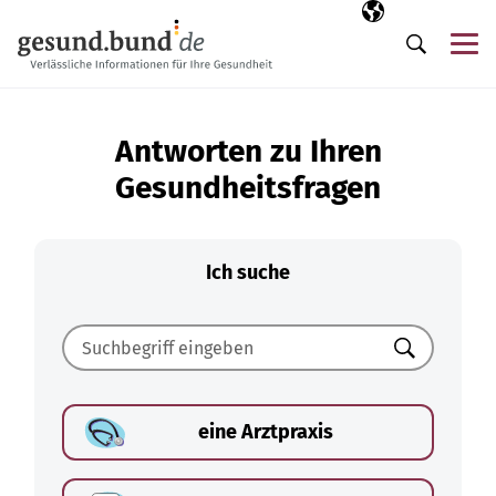
Navigation überspringen
Ausgewählte Sp
DE
Me
Suche
Antworten zu Ihren
Gesundheitsfragen
Ich suche
Suchen
eine Arztpraxis