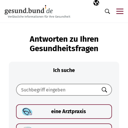
Navigation überspringen
Ausgewählte Sp
DE
Me
Suche
Antworten zu Ihren
Gesundheitsfragen
Ich suche
Suchen
eine Arztpraxis