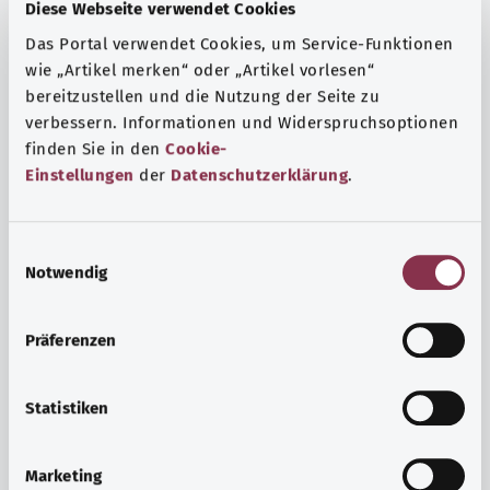
Fragen und eine intensive Lebenserfahrung. Welche
Diese Webseite verwendet Cookies
Beratungen und Untersuchungen Schwangere in
Das Portal verwendet Cookies, um Service-Funktionen
Anspruch nehmen können, erfahren Sie hier.
wie „Artikel merken“ oder „Artikel vorlesen“
bereitzustellen und die Nutzung der Seite zu
Mehr erfahren
verbessern. Informationen und Widerspruchsoptionen
finden Sie in den
Cookie-
Einstellungen
der
Datenschutzerklärung
.
E
Notwendig
i
n
w
Präferenzen
i
l
l
Statistiken
i
Psyche und Wohlbefinden
g
Marketing
u
Sport oder Meditation? Es gibt verschiedene