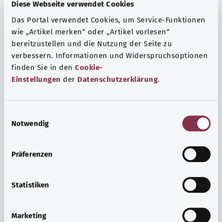
Fragen und eine intensive Lebenserfahrung. Welche
Diese Webseite verwendet Cookies
Beratungen und Untersuchungen Schwangere in
Das Portal verwendet Cookies, um Service-Funktionen
Anspruch nehmen können, erfahren Sie hier.
wie „Artikel merken“ oder „Artikel vorlesen“
bereitzustellen und die Nutzung der Seite zu
Mehr erfahren
verbessern. Informationen und Widerspruchsoptionen
finden Sie in den
Cookie-
Einstellungen
der
Datenschutzerklärung
.
E
Notwendig
i
n
w
Präferenzen
i
l
l
Statistiken
i
Psyche und Wohlbefinden
g
Marketing
u
Sport oder Meditation? Es gibt verschiedene