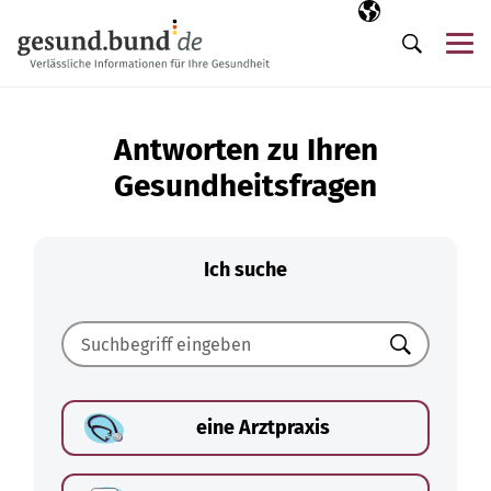
Navigation überspringen
Ausgewählte Sp
DE
Me
Suche
Antworten zu Ihren
Gesundheitsfragen
Ich suche
Suchen
eine Arztpraxis