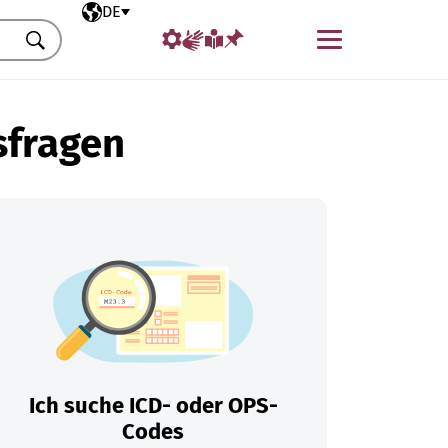
Ausgewählte Sprache
DE
Menü
Suchen
sfragen
Ich suche ICD- oder OPS-
Codes