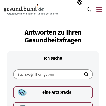
Navigation überspringen
Ausgewählte Sp
DE
Me
Suche
Antworten zu Ihren
Gesundheitsfragen
Ich suche
Suchen
eine Arztpraxis