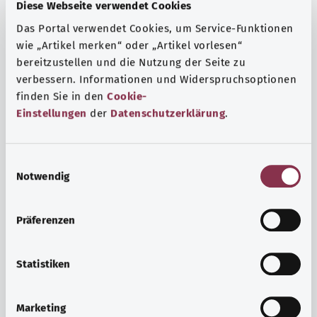
Fragen und eine intensive Lebenserfahrung. Welche
Diese Webseite verwendet Cookies
Beratungen und Untersuchungen Schwangere in
Das Portal verwendet Cookies, um Service-Funktionen
Anspruch nehmen können, erfahren Sie hier.
wie „Artikel merken“ oder „Artikel vorlesen“
bereitzustellen und die Nutzung der Seite zu
Mehr erfahren
verbessern. Informationen und Widerspruchsoptionen
finden Sie in den
Cookie-
Einstellungen
der
Datenschutzerklärung
.
E
Notwendig
i
n
w
Präferenzen
i
l
l
Statistiken
i
Psyche und Wohlbefinden
g
Marketing
u
Sport oder Meditation? Es gibt verschiedene