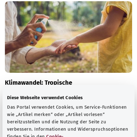
Klimawandel: Tropische
Infektionskrankheiten in Deutschland?
Diese Webseite verwendet Cookies
Der Klimawandel kann die Verbreitung von Mücken,
Das Portal verwendet Cookies, um Service-Funktionen
Zecken und damit auch das Vorkommen der von ihnen
wie „Artikel merken“ oder „Artikel vorlesen“
übertragenen Krankheitserreger verändern. Um welche
bereitzustellen und die Nutzung der Seite zu
Erreger geht es und wie kann man sich schützen?
verbessern. Informationen und Widerspruchsoptionen
Mehr erfahren
finden Sie in den
Cookie-