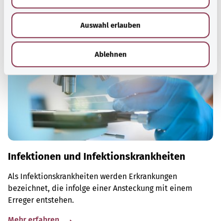
s
w
Auswahl erlauben
a
h
l
Ablehnen
Infektionen und Infektionskrankheiten
Als Infektionskrankheiten werden Erkrankungen
bezeichnet, die infolge einer Ansteckung mit einem
Erreger entstehen.
Mehr erfahren