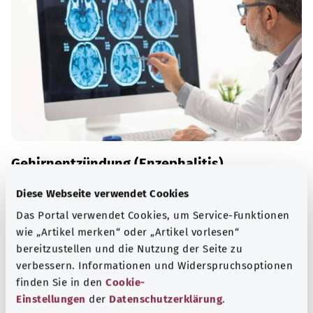
Gehirnentzündung (Enzephalitis)
Bei einer Enzephalitis ist das Gehirn entzündet. Das kann
Diese Webseite verwendet Cookies
verschiedene Ursachen haben. Am häufigsten lösen Viren
Das Portal verwendet Cookies, um Service-Funktionen
eine Gehirnentzündung aus.
wie „Artikel merken“ oder „Artikel vorlesen“
bereitzustellen und die Nutzung der Seite zu
Mehr erfahren
verbessern. Informationen und Widerspruchsoptionen
finden Sie in den
Cookie-
Einstellungen
der
Datenschutzerklärung
.