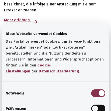
bezeichnet, die infolge einer Ansteckung mit einem
Erreger entstehen.
Mehr erfahren
Diese Webseite verwendet Cookies
Das Portal verwendet Cookies, um Service-Funktionen
wie „Artikel merken“ oder „Artikel vorlesen“
bereitzustellen und die Nutzung der Seite zu
verbessern. Informationen und Widerspruchsoptionen
finden Sie in den
Cookie-
Einstellungen
der
Datenschutzerklärung
.
E
Notwendig
i
Beratung und Hilfe
n
w
Präferenzen
Eine Auswahl verschiedener Beratungs- und