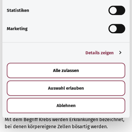
zufällig entdeckt.
l
l
Statistiken
Mehr erfahren
i
g
Marketing
u
n
g
Details zeigen
s
a
u
Alle zulassen
s
w
Auswahl erlauben
a
h
l
Ablehnen
Krebs
Mit dem Begriff Krebs werden Erkrankungen bezeichnet,
bei denen körpereigene Zellen bösartig werden.