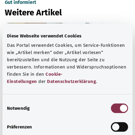
Gut informiert
Weitere Artikel
Diese Webseite verwendet Cookies
Das Portal verwendet Cookies, um Service-Funktionen
wie „Artikel merken“ oder „Artikel vorlesen“
bereitzustellen und die Nutzung der Seite zu
verbessern. Informationen und Widerspruchsoptionen
finden Sie in den
Cookie-
Einstellungen
der
Datenschutzerklärung
.
Chronische lymphatische Leukämie (CLL)
E
Notwendig
i
Die chronische lymphatische Leukämie (CLL) gehört zu
n
den langsam wachsenden Lymphomen. Sie macht zu
w
Präferenzen
Beginn meist keine Beschwerden und wird daher oft
i