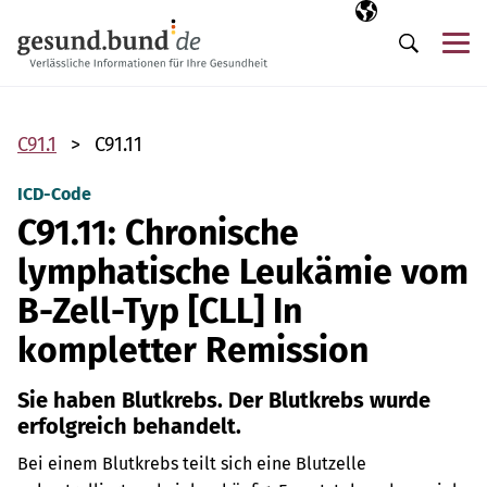
Navigation überspringen
Ausgewählte Sp
DE
Me
Suche
C91.1
C91.11
ICD-Code
C91.11: Chronische
lymphatische Leukämie vom
B-Zell-Typ [CLL] In
kompletter Remission
Sie haben Blutkrebs. Der Blutkrebs wurde
erfolgreich behandelt.
Bei einem Blutkrebs teilt sich eine Blutzelle