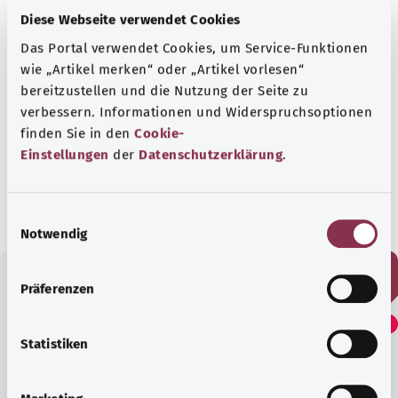
Diese Webseite verwendet Cookies
Das Portal verwendet Cookies, um Service-Funktionen
wie „Artikel merken“ oder „Artikel vorlesen“
bereitzustellen und die Nutzung der Seite zu
In Zusammenarbeit mit dem
verbessern. Informationen und Widerspruchsoptionen
Krebsinformationsdienst des Deutschen
finden Sie in den
Cookie-
Krebsforschungszentrums.
Einstellungen
der
Datenschutzerklärung
.
Stand:
25.06.2025
E
Notwendig
i
n
w
Präferenzen
i
Fanden Sie diesen Artikel
l
hilfreich?
l
Statistiken
i
g