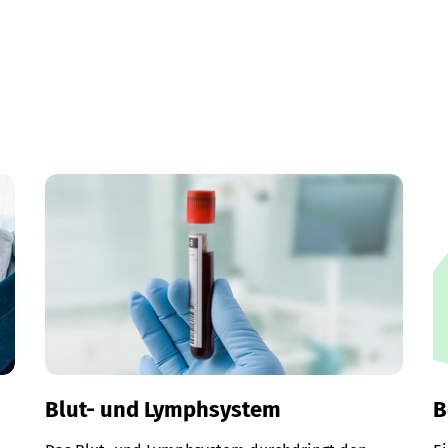
Blut- und Lymphsystem
B