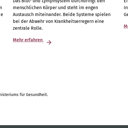
Das Blut- und Lymphsystem durchdringt den
E
n
menschlichen Körper und steht im engen
I
ie
Austausch miteinander. Beide Systeme spielen
G
bei der Abwehr von Krankheitserregern eine
M
zentrale Rolle.
Mehr erfahren
isteriums für Gesundheit.