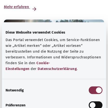
Mehr erfahren
Diese Webseite verwendet Cookies
Das Portal verwendet Cookies, um Service-Funktionen
wie „Artikel merken“ oder „Artikel vorlesen“
bereitzustellen und die Nutzung der Seite zu
verbessern. Informationen und Widerspruchsoptionen
finden Sie in den
Cookie-
Einstellungen
der
Datenschutzerklärung
.
Psyche und Wohlbefinden
E
Notwendig
i
Sport oder Meditation? Es gibt verschiedene
n
Maßnahmen Stress und Belastungen des Alltags zu
w
bewältigen, das eigene Wohbefinden zu steigern oder zur
Präferenzen