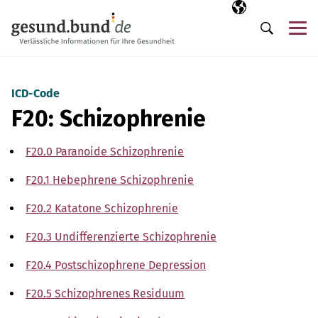
Navigation überspringen
Ausgewählte Sp
DE
Me
Suche
ICD-Code
F20: Schizophrenie
F20.0 Paranoide Schizophrenie
F20.1 Hebephrene Schizophrenie
F20.2 Katatone Schizophrenie
F20.3 Undifferenzierte Schizophrenie
F20.4 Postschizophrene Depression
F20.5 Schizophrenes Residuum