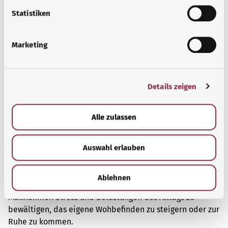
l
Mehr erfahren
l
Statistiken
i
g
Marketing
u
n
g
Details zeigen
s
a
u
Alle zulassen
s
w
Auswahl erlauben
a
h
Psyche und Wohlbefinden
l
Ablehnen
Sport oder Meditation? Es gibt verschiedene
Maßnahmen Stress und Belastungen des Alltags zu
bewältigen, das eigene Wohbefinden zu steigern oder zur
Ruhe zu kommen.