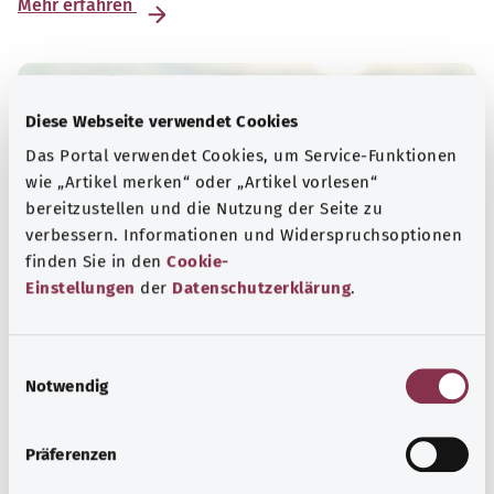
Mehr erfahren
Diese Webseite verwendet Cookies
Das Portal verwendet Cookies, um Service-Funktionen
wie „Artikel merken“ oder „Artikel vorlesen“
bereitzustellen und die Nutzung der Seite zu
verbessern. Informationen und Widerspruchsoptionen
finden Sie in den
Cookie-
Einstellungen
der
Datenschutzerklärung
.
Psyche
E
Notwendig
i
„Psyche“ ist das altgriechische Wort für Seele. Im
n
modernen Sprachgebrauch sind damit das Denken, die
w
Gefühle und das Verhalten eines Menschen gemeint.
Präferenzen
i